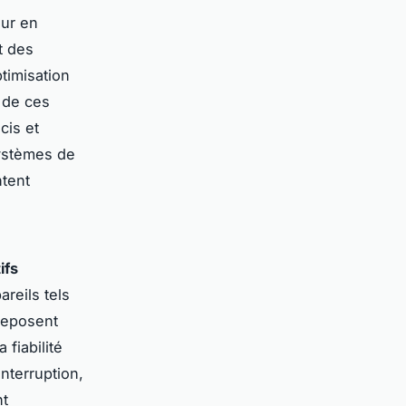
eur en
t des
ptimisation
n de ces
cis et
systèmes de
ntent
ifs
areils tels
reposent
fiabilité
interruption,
nt