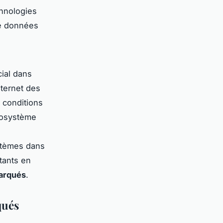
hnologies
e données
cial dans
nternet des
 conditions
cosystème
ystèmes dans
tants en
barqués
.
qués