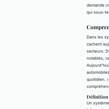
demande cro
qui sous-te
Comprend
Dans les s
cachent auj
secteurs. D
notables, c
Aujourd'hui
automobiles
quotidien.
compréhens
Définition
Un système