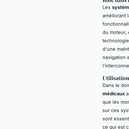
Les
système
améliorant l
fonctionnali
du moteur, 
technologie
d'une maint
navigation 
l'interconne
Utilisation
Dans le dom
médicaux
a
que les mon
sur ces sys
sont essenti
ce qui est 