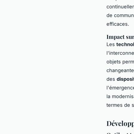
continuelle
de communi
efficaces.
Impact sur
Les
techno
l'interconne
objets perm
changeante
des
disposi
l'émergence
la modernis
termes de s
Développ