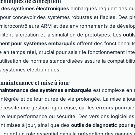
techniques de conception
e des systèmes électroniques
embarqués requiert des out
 pour concevoir des systèmes robustes et fiables. Des p
microcontrôleurs ARM et des environnements de dével
ilitent la création et la simulation de prototypes. Les
outil
ment pour systèmes embarqués
offrent des fonctionnal
 en temps réel, crucial pour saisir le fonctionnement int
utilisation de normes standardisées assure la compatibilité
s systèmes électroniques.
a maintenance et mise à jour
maintenance des systèmes embarqués
est complexe en 
 intégrée et de leur durée de vie prolongée. La mise à jou
cessite une gestion rigoureuse, car les erreurs pourraie
e leur performance ou sécurité. Des versions logicielles
nt mises à jour, ainsi que des
outils de diagnostic pour 
, jouent un rôle essentiel dans la prévention des pannes