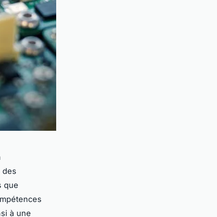
n
r des
s que
compétences
si à une