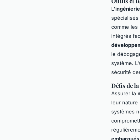
Outils et 
L'
ingénieri
spécialisés
comme les 
intégrés fac
développe
le débogage
système. L'
sécurité de
Défis de l
Assurer la
leur nature
systèmes né
compromettr
régulièreme
embarqués