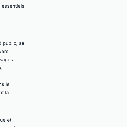
 essentiels
 public, se
vers
usages
s.
s
ns le
t la
ue et