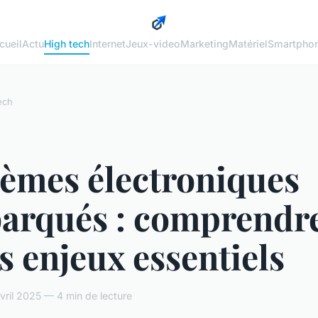
cueil
Actu
High tech
Internet
Jeux-video
Marketing
Matériel
Smartpho
ech
tèmes électroniques
arqués : comprendr
s enjeux essentiels
ril 2025 — 4 min de lecture