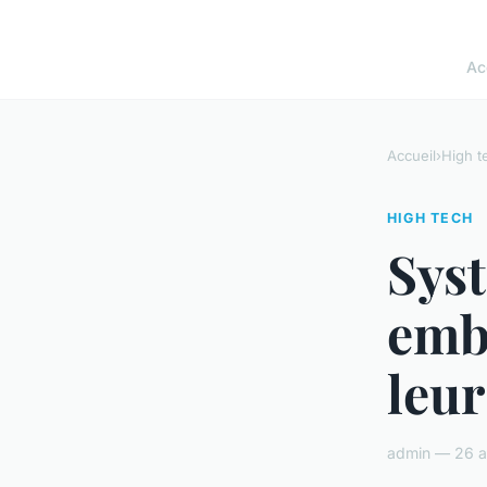
Ac
Accueil
›
High t
HIGH TECH
Sys
emb
leur
admin — 26 av