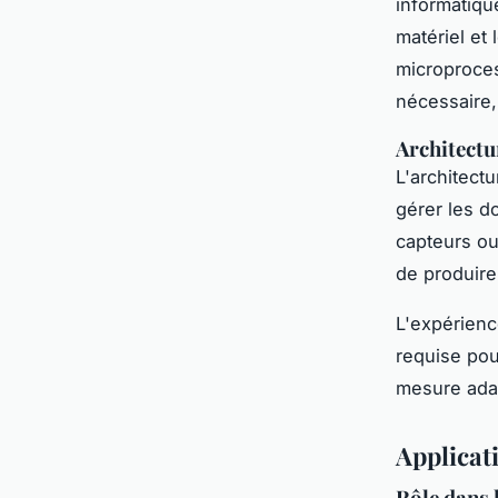
informatiqu
matériel et
microproces
nécessaire, 
Architectu
L'architect
gérer les d
capteurs ou
de produire
L'expérienc
requise pou
mesure adap
Applicat
Rôle dans 