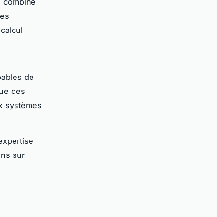
Il combine
des
calcul
pables de
que des
aux systèmes
expertise
ons sur