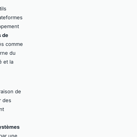
ils
lateformes
oppement
s de
ités comme
erne du
 et la
raison de
r des
nt
systèmes
 par une