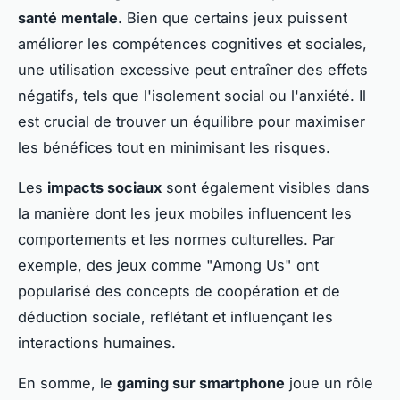
santé mentale
. Bien que certains jeux puissent
améliorer les compétences cognitives et sociales,
une utilisation excessive peut entraîner des effets
négatifs, tels que l'isolement social ou l'anxiété. Il
est crucial de trouver un équilibre pour maximiser
les bénéfices tout en minimisant les risques.
Les
impacts sociaux
sont également visibles dans
la manière dont les jeux mobiles influencent les
comportements et les normes culturelles. Par
exemple, des jeux comme "Among Us" ont
popularisé des concepts de coopération et de
déduction sociale, reflétant et influençant les
interactions humaines.
En somme, le
gaming sur smartphone
joue un rôle