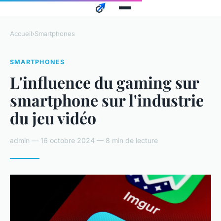
Accueil
›
Smartphones
SMARTPHONES
L'influence du gaming sur
smartphone sur l'industrie
du jeu vidéo
admin — 16 octobre 2024 — 8 min de lecture