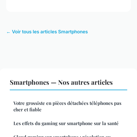
← Voir tous les articles Smartphones
Smartphones — Nos autres articles
Votre grossiste en pièces détachées téléphones pas
cher et fiable
Les effets du gaming sur smartphone sur la santé