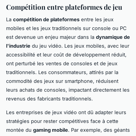
Compétition entre plateformes de jeu
La
compétition de plateformes
entre les jeux
mobiles et les jeux traditionnels sur console ou PC
est devenue un enjeu majeur dans la
dynamique de
l'industrie
du jeu vidéo. Les jeux mobiles, avec leur
accessibilité et leur coût de développement réduit,
ont perturbé les ventes de consoles et de jeux
traditionnels. Les consommateurs, attirés par la
commodité des jeux sur smartphone, réduisent
leurs achats de consoles, impactant directement les
revenus des fabricants traditionnels.
Les entreprises de jeux vidéo ont dû adapter leurs
stratégies pour rester compétitives face à cette
montée du
gaming mobile
. Par exemple, des géants