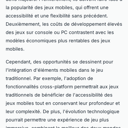
la popularité des jeux mobiles, qui offrent une
accessibilité et une flexibilité sans précédent.
Deuxièmement, les coûts de développement élevés
des jeux sur console ou PC contrastent avec les
modèles économiques plus rentables des jeux
mobiles.
Cependant, des opportunités se dessinent pour
l'intégration d'éléments mobiles dans le jeu
traditionnel. Par exemple, l'adoption de
fonctionnalités cross-platform permettrait aux jeux
traditionnels de bénéficier de l'accessibilité des
jeux mobiles tout en conservant leur profondeur et
leur complexité. De plus, l'évolution technologique
pourrait permettre une expérience de jeu plus