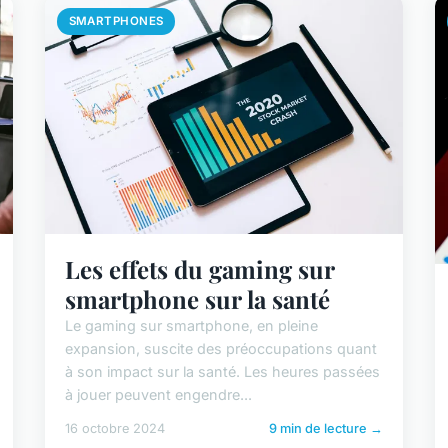
SMARTPHONES
Les effets du gaming sur
smartphone sur la santé
Le gaming sur smartphone, en pleine
expansion, suscite des préoccupations quant
à son impact sur la santé. Les heures passées
à jouer peuvent engendre...
16 octobre 2024
9 min de lecture →