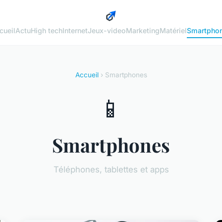
cueil
Actu
High tech
Internet
Jeux-video
Marketing
Matériel
Smartpho
Accueil
› Smartphones
📱
Smartphones
Téléphones, tablettes et apps