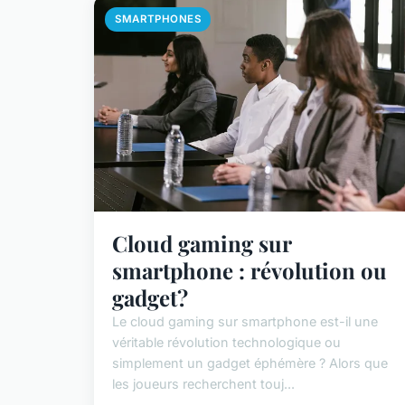
SMARTPHONES
Cloud gaming sur
smartphone : révolution ou
gadget?
Le cloud gaming sur smartphone est-il une
véritable révolution technologique ou
simplement un gadget éphémère ? Alors que
les joueurs recherchent touj...