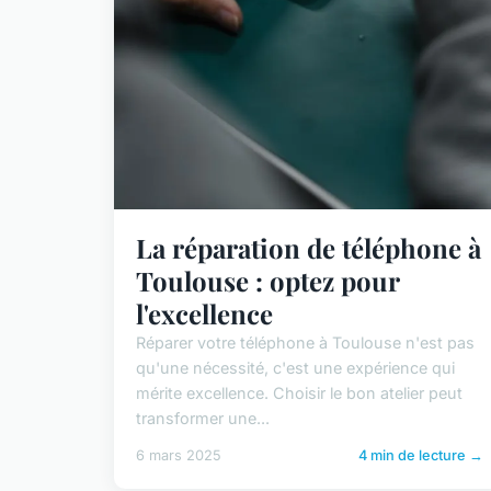
La réparation de téléphone à
Toulouse : optez pour
l'excellence
Réparer votre téléphone à Toulouse n'est pas
qu'une nécessité, c'est une expérience qui
mérite excellence. Choisir le bon atelier peut
transformer une...
6 mars 2025
4 min de lecture →