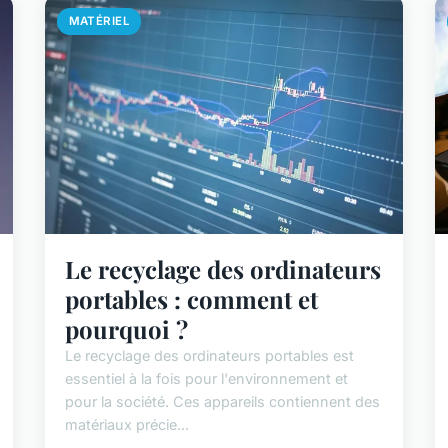
MATÉRIEL
Le recyclage des ordinateurs
portables : comment et
pourquoi ?
Le recyclage des ordinateurs portables est
essentiel à la fois pour l'environnement et
pour la société. Ces appareils contiennent des
matériaux précie...