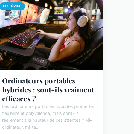
MATÉRIEL
Ordinateurs portables
hybrides : sont-ils vraiment
efficaces ?
Les ordinateurs portables hybrides promettent
flexibilité et polyvalence, mais sont-ils
réellement à la hauteur de ces attentes ? Mi-
ordinateur, mi-ta...