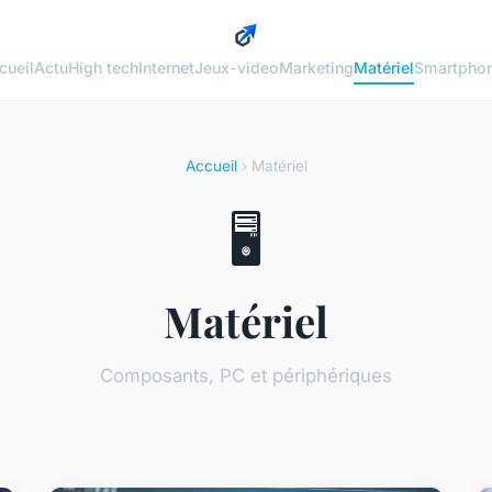
cueil
Actu
High tech
Internet
Jeux-video
Marketing
Matériel
Smartpho
Accueil
› Matériel
🖥️
Matériel
Composants, PC et périphériques