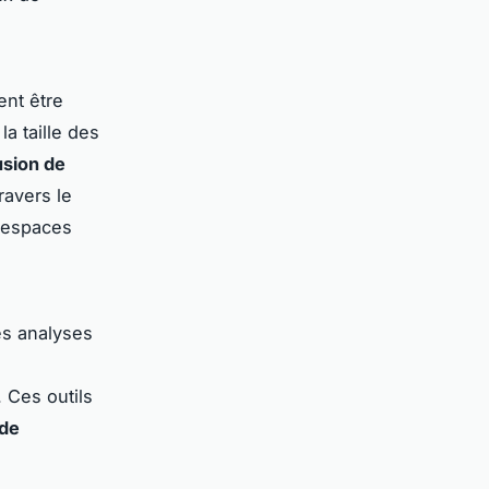
ent être
la taille des
usion de
ravers le
 espaces
es analyses
 Ces outils
 de