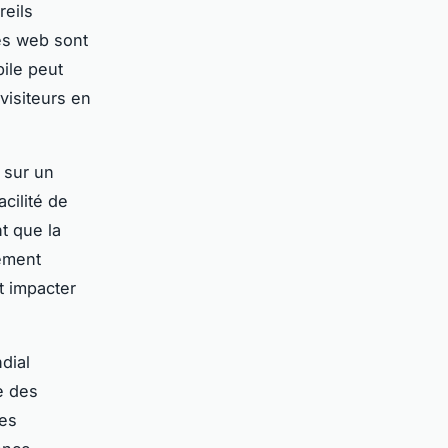
reils
tes web sont
ile peut
visiteurs en
 sur un
acilité de
t que la
gement
t impacter
dial
e des
ces