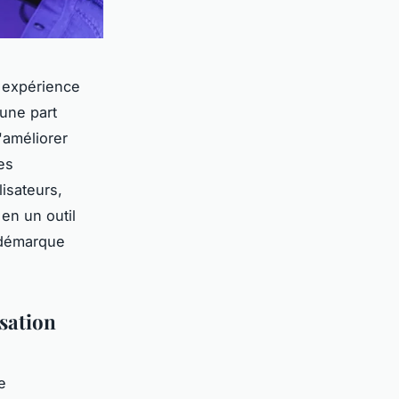
e expérience
 une part
'améliorer
es
isateurs,
en un outil
 démarque
sation
e