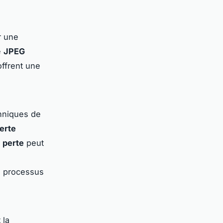
r une
e
JPEG
ffrent une
chniques de
erte
 perte
peut
ce processus
 la