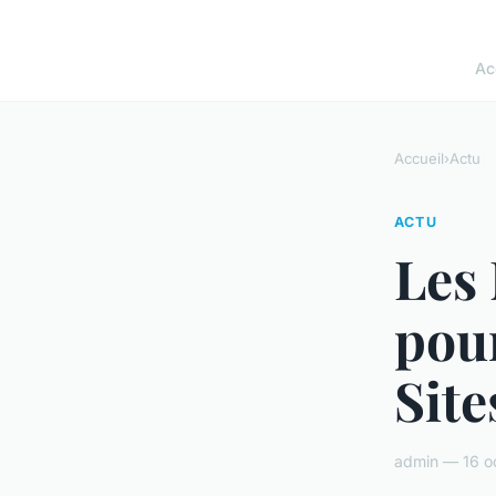
Ac
Accueil
›
Actu
ACTU
Les 
pour
Sit
admin — 16 o