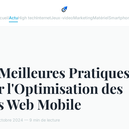
cueil
Actu
High tech
Internet
Jeux-video
Marketing
Matériel
Smartpho
Meilleures Pratique
 l'Optimisation des
es Web Mobile
ctobre 2024 — 9 min de lecture