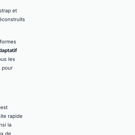
trap et
éconstruits
eformes
daptatif
ous les
é pour
est
ite rapide
si la
aux de