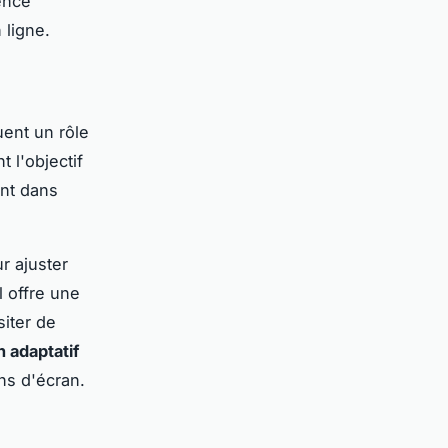
ence
 ligne.
ent un rôle
t l'objectif
ent dans
r ajuster
l offre une
siter de
n adaptatif
ns d'écran.