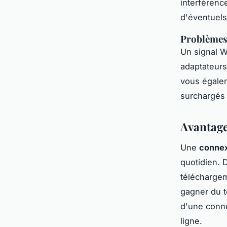
interférenc
d'éventuel
Problèmes 
Un signal W
adaptateurs
vous égalem
surchargés 
Avantage
Une
connex
quotidien. D
téléchargem
gagner du t
d'une conne
ligne.