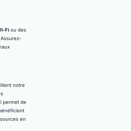
i-Fi
ou des
. Assurez-
anaux
litent notre
es
ui permet de
bénéficient
ssources en