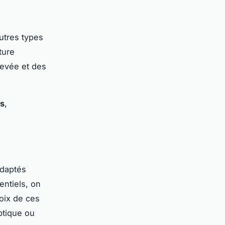
utres types
ture
levée et des
ts
,
daptés
entiels, on
oix de ces
ptique ou