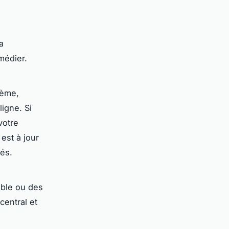
a
médier.
lème,
ligne. Si
votre
est à jour
tés.
ible ou des
central et
s