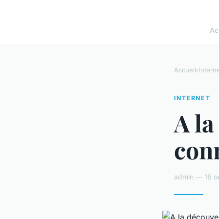
Ac
Accueil
›
Intern
INTERNET
A la
con
admin — 16 o