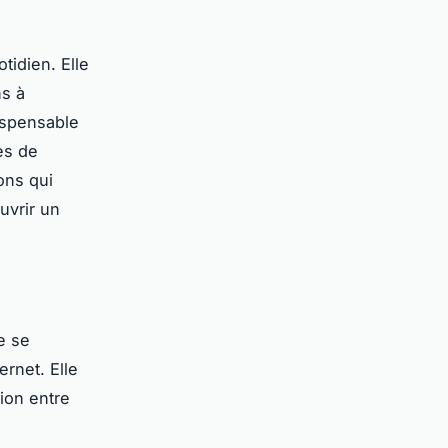
tidien. Elle
ns à
ispensable
pes de
ons qui
uvrir un
e se
rnet. Elle
ion entre