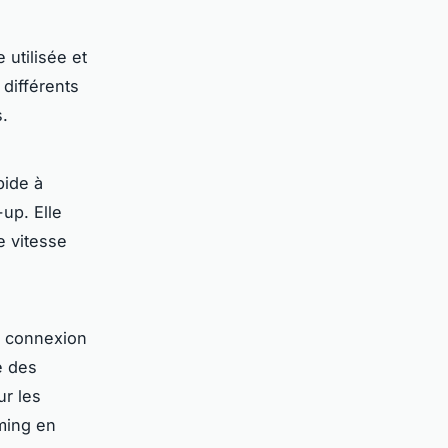
 utilisée et
 différents
s.
pide à
up. Elle
e vitesse
e connexion
e des
ur les
ming en