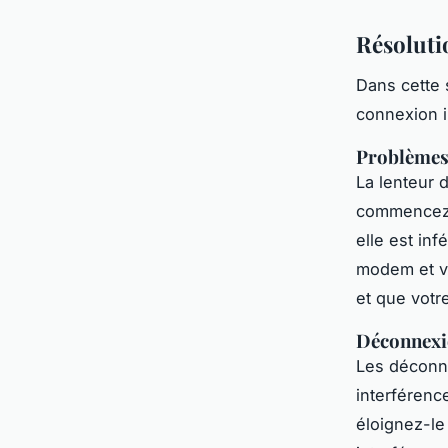
Résoluti
Dans cette 
connexion 
Problèmes 
La lenteur 
commencez p
elle est in
modem et vo
et que votr
Déconnexi
Les déconne
interférenc
éloignez-le