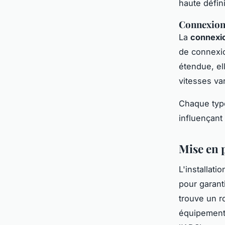
haute défini
Connexion 
La
connexio
de connexio
étendue, el
vitesses va
Chaque typ
influençant 
Mise en 
L'installati
pour garant
trouve un r
équipements