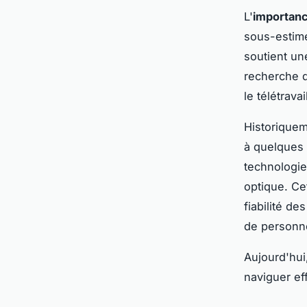
L'
importan
sous-estimée
soutient un
recherche d
le télétrava
Historiquem
à quelques 
technologie
optique. Ce
fiabilité d
de personne
Aujourd'hui
naviguer e