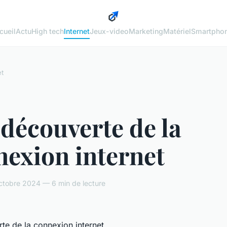
cueil
Actu
High tech
Internet
Jeux-video
Marketing
Matériel
Smartpho
et
 découverte de la
nexion internet
ctobre 2024 — 6 min de lecture