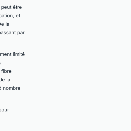
 peut être
cation, et
De la
passant par
ement limité
s
fibre
de la
nd nombre
pour