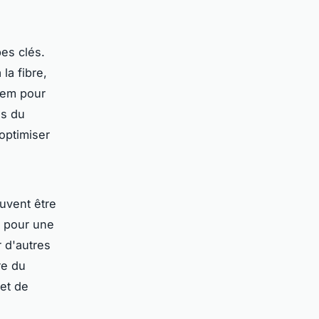
es clés.
la fibre,
odem pour
es du
 optimiser
uvent être
n pour une
r d'autres
re du
et de