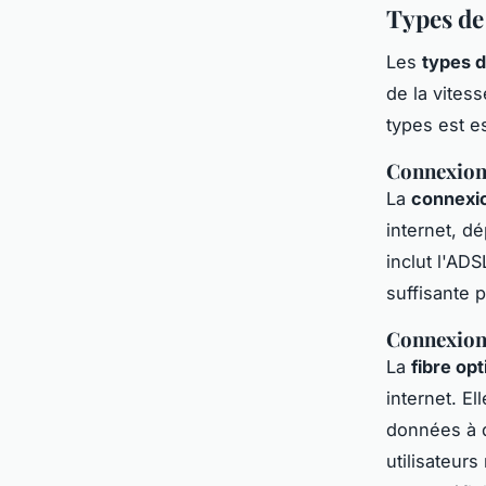
Types de
Les
types 
de la vites
types est e
Connexion 
La
connexio
internet, d
inclut l'ADS
suffisante 
Connexion 
La
fibre op
internet. El
données à d
utilisateur